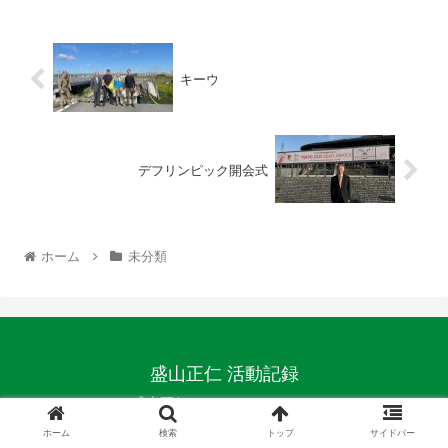
キーウ
デフリンピック開会式
ホーム
未分類
盛山正仁 活動記録
© 盛山正仁 All Rights Reserved.
ホーム
検索
トップ
サイドバー