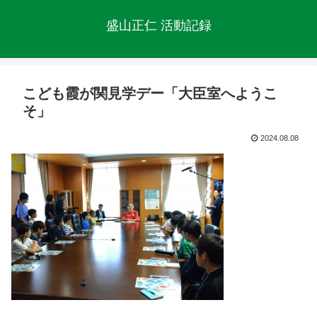
盛山正仁 活動記録
こども霞が関見学デー「大臣室へようこ
そ」
2024.08.08