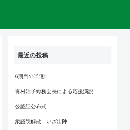
最近の投稿
6期目の当選‼
有村治子総務会長による応援演説
公認証公布式
衆議院解散 いざ出陣！