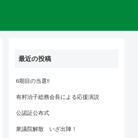
最近の投稿
6期目の当選‼
有村治子総務会長による応援演説
公認証公布式
衆議院解散 いざ出陣！