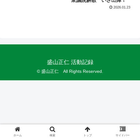
衆議院解散 いざ出陣！
2026.01.23
盛山正仁 活動記録
© 盛山正仁 All Rights Reserved.
ホーム
検索
トップ
サイドバー